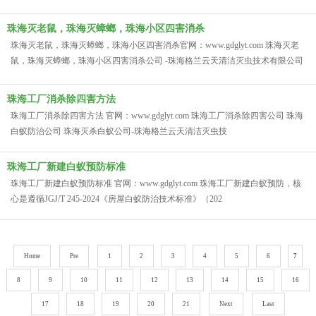
珠海灭老鼠，珠海灭蟑螂，珠海小区四害消杀
珠海灭老鼠，珠海灭蟑螂，珠海小区四害消杀官网：www.gdglyt.com 珠海灭老
鼠，珠海灭蟑螂，珠海小区四害消杀公司 -珠海格兰云天清洁灭虫技术有限公司
是
珠海工厂消杀除四害方法
珠海工厂消杀除四害方法 官网：www.gdglyt.com 珠海工厂消杀除四害公司 珠海
白蚁防治公司 珠海灭杀白蚁公司-珠海格兰云天清洁灭虫技
珠海工厂新建白蚁预防标准
珠海工厂新建白蚁预防标准 官网：www.gdglyt.com 珠海工厂新建白蚁预防，核
心是遵循JGJ/T 245-2024《房屋白蚁防治技术标准》（202
Home
Pre
1
2
3
4
5
6
7
8
9
10
11
12
13
14
15
16
17
18
19
20
21
Next
Last