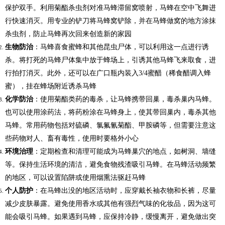
保护双手。利用菊酯杀虫剂对准马蜂滞留窝喷射，马蜂在空中飞舞进
行快速消灭。用专业的铲刀将马蜂窝铲除，并在马蜂做窝的地方涂抹
杀虫剂，防止马蜂再次回来创造新的家园
生物防治
：马蜂喜食蜜蜂和其他昆虫尸体，可以利用这一点进行诱
杀。将打死的马蜂尸体集中放于蜂场上，引诱其他马蜂飞来取食，进
行拍打消灭。此外，还可以在广口瓶内装入3/4蜜醋（稀食醋调入蜂
蜜），挂在蜂场附近诱杀马蜂
化学防治
：使用菊酯类药的毒杀，让马蜂携带回巢，毒杀巢内马蜂。
也可以使用涂药法，将药粉涂在马蜂身上，使其带回巢内，毒杀其他
马蜂。常用药物包括对硫磷、氯氟氰菊酯、甲胺磷等，但需要注意这
些药物对人、畜有毒性，使用时要格外小心
环境治理
：定期检查和清理可能成为马蜂巢穴的地点，如树洞、墙缝
等。保持生活环境的清洁，避免食物残渣吸引马蜂。在马蜂活动频繁
的地区，可以设置陷阱或使用烟熏法驱赶马蜂
个人防护
：在马蜂出没的地区活动时，应穿戴长袖衣物和长裤，尽量
减少皮肤暴露。避免使用香水或其他有强烈气味的化妆品，因为这可
能会吸引马蜂。如果遇到马蜂，应保持冷静，缓慢离开，避免做出突