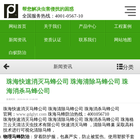
帮您解决虫害侵扰的困惑
全国服务热线：
4001-0567-10
网站首页
关于我们
产品中心
工程案例
新闻资讯
资质认证
联系我们
网站地图
白蚁防治
分类
新闻资讯
珠海快速消灭马蜂公司 珠海清除马蜂公司 珠
海消杀马蜂公司
发表时间：2026-04-30 12:46:00
珠海快速消灭马蜂公司 珠海清除马蜂公司 珠海消杀马蜂公司
官网：
www.gdglyt.com
珠海马蜂防治热线：4001056710
珠海快速消灭马蜂公司 珠海清除马蜂公司 珠海消杀马蜂公司 珠海格
兰云天清洁灭虫技术有限公司 快速消灭马蜂 ，清除马蜂巢 采取高科
技术进行可视化清除马蜂，
物理马蜂防治
：穿着防护服，包裹严实，防止被蜇伤。使用塑胶手套