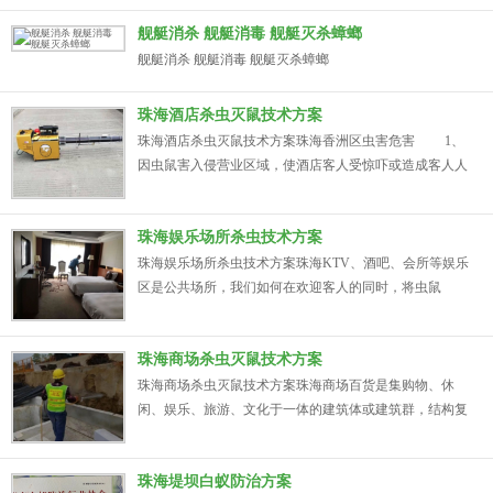
舰艇消杀 舰艇消毒 舰艇灭杀蟑螂
舰艇消杀 舰艇消毒 舰艇灭杀蟑螂
珠海酒店杀虫灭鼠技术方案
珠海酒店杀虫灭鼠技术方案珠海香洲区虫害危害 1、
因虫鼠害入侵营业区域，使酒店客人受惊吓或造成客人人
身或物品损坏，最终导致客户要求赔偿，给酒店品牌及日
常营运带来了直接的冲击及损失； 2、虫鼠害入侵酒店
珠海娱乐场所杀虫技术方案
食品操作区域——厨房，给珠海酒店食品安全带来巨大风
险； 3、鼠类破坏酒店电路系统，引起停电事故，给日
珠海娱乐场所杀虫技术方案珠海KTV、酒吧、会所等娱乐
常营运带来影...
区是公共场所，我们如何在欢迎客人的同时，将虫鼠
害“防”在外面，是娱乐经营所场和娱乐场所杀虫公司共同
需要努力的一项工作，因为一旦有虫鼠害入侵，就会给娱
珠海商场杀虫灭鼠技术方案
乐经营所场带来巨大风险，而且损失大小不可控。娱乐场
所漏洞较多，导致外围虫鼠害在觅食或正常扩散过程中入
珠海商场杀虫灭鼠技术方案珠海商场百货是集购物、休
侵娱乐场所区域，...
闲、娱乐、旅游、文化于一体的建筑体或建筑群，结构复
杂，人流及物流来往较为频繁；主体结构分为地上、地
下，由各种水体系统、线路系统、绿化系统、仓储、店
珠海堤坝白蚁防治方案
面、停车场、垃圾房组成，很容易发生害虫孳生活动，而