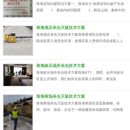
有害生物的存在直接影响购物环境和食品安全；商场杀虫
珠海堤坝白蚁防治方案一、珠海吉大 南屏堤坝白蚁产生的
灭鼠公司在商场整个经营活...
原因 1、基础内的旧隐患 2、附近山坡、森林中的
白蚁蔓延到堤坝 3、有翅成虫分上堤坝 4、堤坝管
理不善产生白蚁 5、加高培厚工程未清除原堤坝内的
珠海酒店杀虫灭鼠技术方案
白蚁 二、吉大 南屏堤坝白蚁的预防措施 (一)珠海坝基
珠海酒店杀虫灭鼠技术方案珠海香洲区虫害危害 1、
础处理施工前对堤坝基础都要认真进行检查，对发现...
因虫鼠害入侵营业区域，使酒店客人受惊吓或造成客人人
身或物品损坏，最终导致客户要求赔偿，给酒店品牌及日
常营运带来了直接的...
珠海娱乐场所杀虫技术方案
珠海娱乐场所杀虫技术方案珠海KTV、酒吧、会所等娱乐
区是公共场所，我们如何在欢迎客人的同时，将虫鼠
害“防”在外面，是娱乐经营所场和娱乐场所杀虫公司共同
需要努力的一项工作，因为一旦有虫鼠害入侵，就会给娱
珠海商场杀虫灭鼠技术方案
乐经营所场带来巨大风险，而且损失大小不可控。娱乐场
珠海商场杀虫灭鼠技术方案珠海商场百货是集购物、休
所漏洞较多，导致外围虫鼠害在觅食或正常扩散过程中入
闲、娱乐、旅游、文化于一体的建筑体或建筑群，结构复
侵娱乐场所区域...
杂，人流及物流来往较为频繁；主体结构分为地上、地
下，由各种水体系统、线路系统、绿化系统、仓储、店
面、停车场、垃圾房组成，很容易发生害虫孳生活动，而