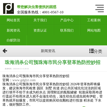
帮您解决虫害侵扰的困惑
全国服务热线：
4001-0567-10
网站首页
关于我们
产品中心
工程案例
新闻资讯
资质认证
联系我们
网站地图
白蚁防治
分类
新闻资讯
珠海消杀公司预珠海市民分享登革热防控妙招
发表时间：2026-04-13 15:20:33
珠海消杀公司预珠海市民分享登革热防控妙招
官网：
www.gdglyt.com
珠海消杀公司预珠海市民分享登革热防控妙招 2026年登革热即将爆
发，建议珠海市民检查 园区 别墅 街道 的公共区域坑坑洼洼的区域
进行填平不给于水成为积水点 清理附近的瓶瓶罐罐 轮胎采取雨布进
行盖起不给雨水进入就不会滋生幼虫，滋生幼虫后成虫就有伊蚊，登
革热就开始爆发，市民可以提前购买幼虫颗粒进行投放 积水处 下水
道，做好预防工作。