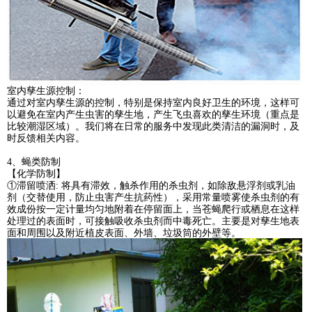
室内孳生源控制：
通过对室内孳生源的控制，特别是保持室内良好卫生的环境，这样可
以避免在室内产生虫害的孳生地，产生飞虫喜欢的孳生环境（重点是
比较潮湿区域）。我们将在日常的服务中发现此类清洁的漏洞时，及
时反馈相关内容。
4、蝇类防制
【化学防制】
①滞留喷洒: 将具有滞效，触杀作用的杀虫剂，如除敌悬浮剂或乳油
剂（交替使用，防止虫害产生抗药性），采用常量喷雾使杀虫剂的有
效成份按一定计量均匀地附着在停留面上，当苍蝇爬行或栖息在这样
处理过的表面时，可接触吸收杀虫剂而中毒死亡。主要是对孳生地表
面和周围以及附近植皮表面、外墙、垃圾筒的外壁等。