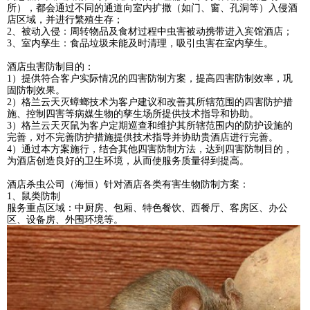
所），都会通过不同的通道向室内扩撒（如门、窗、孔洞等）入侵酒
店区域，并进行繁殖生存；
2、被动入侵：周转物品及食材过程中虫害被动携带进入宾馆酒店；
3、室内孳生：食品垃圾未能及时清理，吸引虫害在室内孳生。
酒店虫害防制目的：
1）提供符合客户实际情况的四害防制方案，提高四害防制效率，巩
固防制效果。
2）格兰云天灭蟑螂技术为客户建议和改善其所辖范围的四害防护措
施、控制四害等病媒生物的孳生场所提供技术指导和协助。
3）格兰云天灭鼠为客户定期巡查和维护其所辖范围内的防护设施的
完善，对不完善防护措施提供技术指导并协助贵酒店进行完善。
4）通过本方案施行，结合其他四害防制方法，达到四害防制目的，
为酒店创造良好的卫生环境，从而使服务质量得到提高。
酒店杀虫公司（海恒）针对酒店各类有害生物防制方案：
1、鼠类防制
服务重点区域：中厨房、包厢、特色餐饮、西餐厅、客房区、办公
区、设备房、外围环境等。