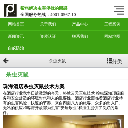
帮您解决虫害侵扰的困惑
全国服务热线：
4001-0567-10
网站首页
关于我们
产品中心
工程案例
新闻资讯
资质认证
联系我们
网站地图
白蚁防治
分类
杀虫灭鼠
杀虫灭鼠
珠海酒店杀虫灭鼠技术方案
在酒店行业竞争日益激烈的今天，格兰云天灭虫技术 控虫深知顶级服
务和安全舒适的环境对您和人的重要性。酒店行业面临着酒店行业特
有的虫害风险，快速的节奏、来自四面八方的旅客、众多的出入口、
无私的供应和客房开放都为虫害“安居乐业”和滋生提供了良好的条
件。