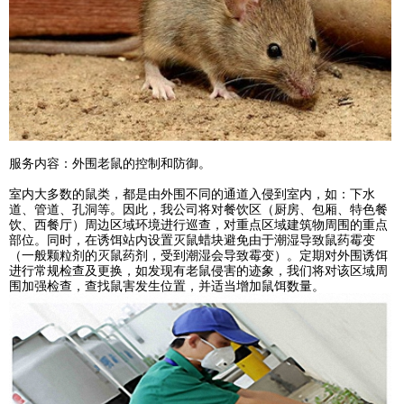
服务内容：外围老鼠的控制和防御。
室内大多数的鼠类，都是由外围不同的通道入侵到室内，如：下水
道、管道、孔洞等。因此，我公司将对餐饮区（厨房、包厢、特色餐
饮、西餐厅）周边区域环境进行巡查，对重点区域建筑物周围的重点
部位。同时，在诱饵站内设置灭鼠蜡块避免由于潮湿导致鼠药霉变
（一般颗粒剂的灭鼠药剂，受到潮湿会导致霉变）。定期对外围诱饵
进行常规检查及更换，如发现有老鼠侵害的迹象，我们将对该区域周
围加强检查，查找鼠害发生位置，并适当增加鼠饵数量。