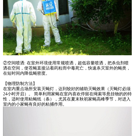
②空间喷洒: 在室外环境使用常规喷洒，超低容量喷洒，把杀虫剂喷
洒在空间，使苍蝇直接沾着药粒而中毒死亡，快速杀灭室外的蝇类，
在短时间内降低蝇密度。
【物理防制方法】
在室内重点场所安装灭蝇灯，达到较好的辅助灭蝇效果（灭蝇灯必须
24小时开启）。 简单利用家蝇在室内喜欢停留在绳索等悬挂物的的特
性，适时使用粘蝇纸（条），尤其在夏末秋初家蝇高峰季节，对进入
室内的小家蝇有良好的粘捕作用。